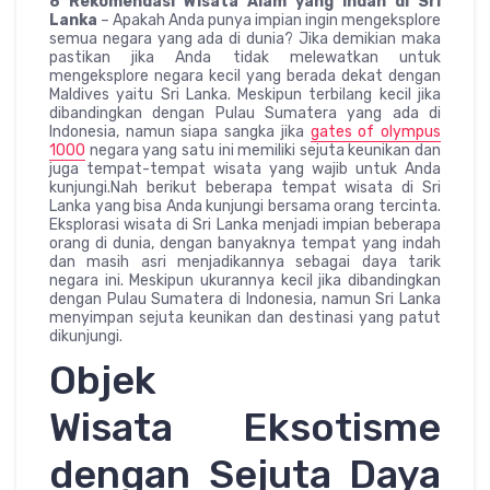
8 Rekomendasi Wisata Alam yang Indah di Sri
Lanka
– Apakah Anda punya impian ingin mengeksplore
semua negara yang ada di dunia? Jika demikian maka
pastikan jika Anda tidak melewatkan untuk
mengeksplore negara kecil yang berada dekat dengan
Maldives yaitu Sri Lanka. Meskipun terbilang kecil jika
dibandingkan dengan Pulau Sumatera yang ada di
Indonesia, namun siapa sangka jika
gates of olympus
1000
negara yang satu ini memiliki sejuta keunikan dan
juga tempat-tempat wisata yang wajib untuk Anda
kunjungi.Nah berikut beberapa tempat wisata di Sri
Lanka yang bisa Anda kunjungi bersama orang tercinta.
Eksplorasi wisata di Sri Lanka menjadi impian beberapa
orang di dunia, dengan banyaknya tempat yang indah
dan masih asri menjadikannya sebagai daya tarik
negara ini. Meskipun ukurannya kecil jika dibandingkan
dengan Pulau Sumatera di Indonesia, namun Sri Lanka
menyimpan sejuta keunikan dan destinasi yang patut
dikunjungi.
Objek
Wisata Eksotisme
dengan Sejuta Daya