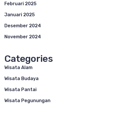
Februari 2025
Januari 2025
Desember 2024
November 2024
Categories
Wisata Alam
Wisata Budaya
Wisata Pantai
Wisata Pegunungan