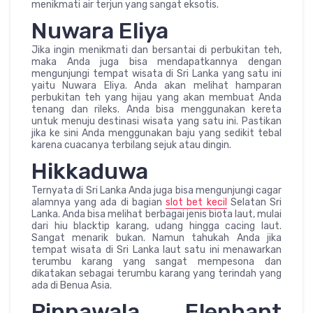
menikmati air terjun yang sangat eksotis.
Nuwara Eliya
Jika ingin menikmati dan bersantai di perbukitan teh,
maka Anda juga bisa mendapatkannya dengan
mengunjungi tempat wisata di Sri Lanka yang satu ini
yaitu Nuwara Eliya. Anda akan melihat hamparan
perbukitan teh yang hijau yang akan membuat Anda
tenang dan rileks. Anda bisa menggunakan kereta
untuk menuju destinasi wisata yang satu ini. Pastikan
jika ke sini Anda menggunakan baju yang sedikit tebal
karena cuacanya terbilang sejuk atau dingin.
Hikkaduwa
Ternyata di Sri Lanka Anda juga bisa mengunjungi cagar
alamnya yang ada di bagian
slot bet kecil
Selatan Sri
Lanka. Anda bisa melihat berbagai jenis biota laut, mulai
dari hiu blacktip karang, udang hingga cacing laut.
Sangat menarik bukan. Namun tahukah Anda jika
tempat wisata di Sri Lanka laut satu ini menawarkan
terumbu karang yang sangat mempesona dan
dikatakan sebagai terumbu karang yang terindah yang
ada di Benua Asia.
Pinnawala Elephant