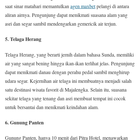
saat sinar matahari memantulkan
agen maxbet
pelangi di antara
aliran airnya. Pengunjung dapat menikmati suasana alam yang
asri dan segar sambil mendengarkan gemericik air terjun.
5. Telaga Herang
Telaga Herang, yang berarti jernih dalam bahasa Sunda, memiliki
air yang sangat bening hingga ikan-ikan terlihat jelas. Pengunjung
dapat menikmati danau dengan perahu pedal sambil menghirup
udara segar. Kejernihan air telaga ini membuatnya menjadi salah
satu destinasi wisata favorit di Majalengka. Selain itu, suasana
sekitar telaga yang tenang dan asri membuat tempat ini cocok
untuk bersantai dan menikmati keindahan alam.
6. Gunung Panten
Gunung Panten, hanya 10 menit dari Pitra Hotel, menawarkan