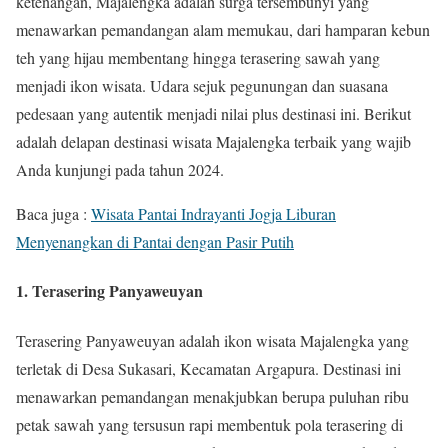
ketenangan, Majalengka adalah surga tersembunyi yang
menawarkan pemandangan alam memukau, dari hamparan kebun
teh yang hijau membentang hingga terasering sawah yang
menjadi ikon wisata. Udara sejuk pegunungan dan suasana
pedesaan yang autentik menjadi nilai plus destinasi ini. Berikut
adalah delapan destinasi wisata Majalengka terbaik yang wajib
Anda kunjungi pada tahun 2024.
Baca juga :
Wisata Pantai Indrayanti Jogja Liburan
Menyenangkan di Pantai dengan Pasir Putih
1. Terasering Panyaweuyan
Terasering Panyaweuyan adalah ikon wisata Majalengka yang
terletak di Desa Sukasari, Kecamatan Argapura. Destinasi ini
menawarkan pemandangan menakjubkan berupa puluhan ribu
petak sawah yang tersusun rapi membentuk pola terasering di