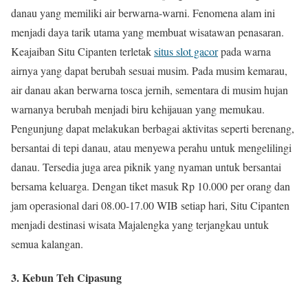
danau yang memiliki air berwarna-warni. Fenomena alam ini
menjadi daya tarik utama yang membuat wisatawan penasaran.
Keajaiban Situ Cipanten terletak
situs slot gacor
pada warna
airnya yang dapat berubah sesuai musim. Pada musim kemarau,
air danau akan berwarna tosca jernih, sementara di musim hujan
warnanya berubah menjadi biru kehijauan yang memukau.
Pengunjung dapat melakukan berbagai aktivitas seperti berenang,
bersantai di tepi danau, atau menyewa perahu untuk mengelilingi
danau. Tersedia juga area piknik yang nyaman untuk bersantai
bersama keluarga. Dengan tiket masuk Rp 10.000 per orang dan
jam operasional dari 08.00-17.00 WIB setiap hari, Situ Cipanten
menjadi destinasi wisata Majalengka yang terjangkau untuk
semua kalangan.
3. Kebun Teh Cipasung